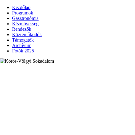
Kezdőlap
Programok
Gasztronómia
Kézművesség
Rendezők
Közreműködők
Támogatók
Archívum
Fotók 2025