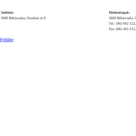
Székhely:
Elérhetőségek:
5600 Békéscsaba,
Orosházi út 8.
5600 Békéscsaba, O
Tel.: (66) 442-122
Fax: (66) 442-122
Felülre